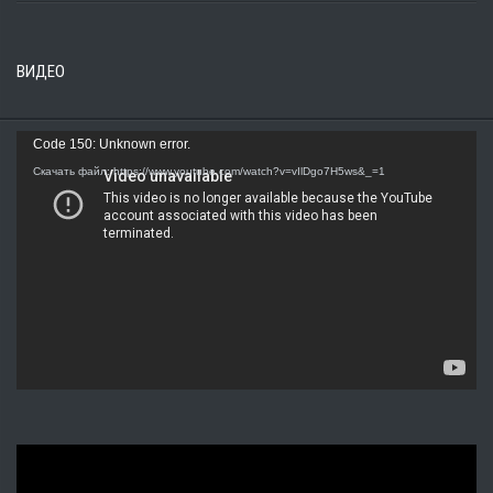
ВИДЕО
Видеоплеер
Code 150: Unknown error.
Скачать файл: https://www.youtube.com/watch?v=vIlDgo7H5ws&_=1
Видеоплеер