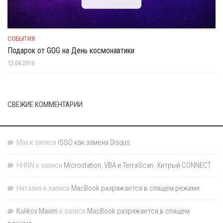
СОБЫТИЯ
Подарок от GOG на День космонавтики
12.04.2016
СВЕЖИЕ КОММЕНТАРИИ
Max
к записи
ISSO как замена Disqus
HHNN
к записи
Microstation, VBA и TerraScan. Хитрый CONNECT
Наталия
к записи
MacBook разряжается в спящем режиме
Kulikov Maxim
к записи
MacBook разряжается в спящем