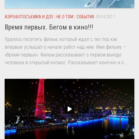
АЭРОФОТОСЪЕМКА И ДЗЗ
/
НЕ О ТОМ
/
СОБЫТИЯ
09.04.2017
Время первых. Бегом в кино!!!
Удалось посетить фильм, который ждал с тех пор как
впервые услышал о начале работ над ним. Имя фильму —
«Время первых». Фильм рассказывает о первом выходе
человека в открытый космос. Рассказывает конечно и о...