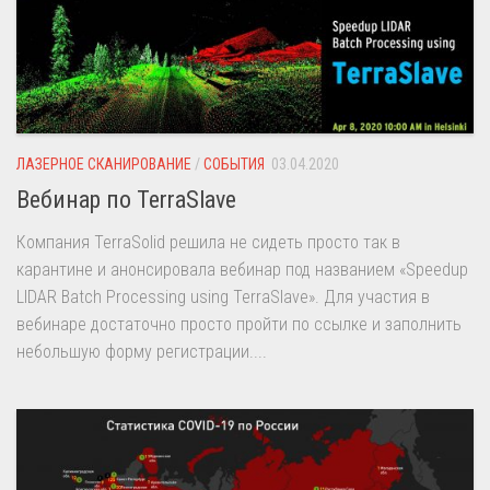
ЛАЗЕРНОЕ СКАНИРОВАНИЕ
/
СОБЫТИЯ
03.04.2020
Вебинар по TerraSlave
Компания TerraSolid решила не сидеть просто так в
карантине и анонсировала вебинар под названием «Speedup
LIDAR Batch Processing using TerraSlave». Для участия в
вебинаре достаточно просто пройти по ссылке и заполнить
небольшую форму регистрации....