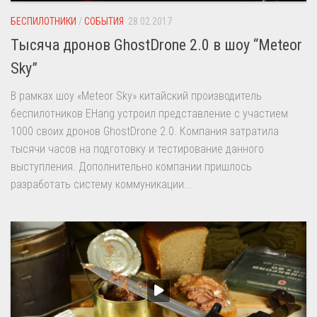
БЕСПИЛОТНИКИ
/
СОБЫТИЯ
28.02.2017
Тысяча дронов GhostDrone 2.0 в шоу “Meteor
Sky”
В рамках шоу «Meteor Sky» китайский производитель
беспилотников EHang устроил представление с участием
1000 своих дронов GhostDrone 2.0. Компания затратила
тысячи часов на подготовку и тестирование данного
выступления. Дополнительно компании пришлось
разработать систему коммуникации...