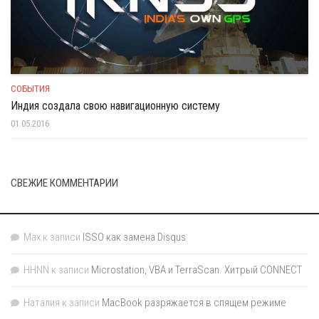
СОБЫТИЯ
Индия создала свою навигационную систему
01.05.2016
СВЕЖИЕ КОММЕНТАРИИ
Max
к записи
ISSO как замена Disqus
HHNN
к записи
Microstation, VBA и TerraScan. Хитрый CONNECT
Наталия
к записи
MacBook разряжается в спящем режиме