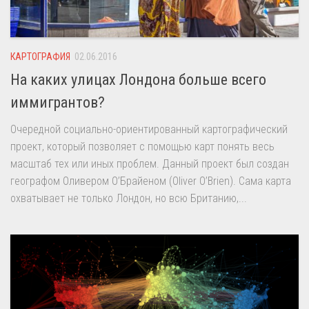
КАРТОГРАФИЯ
02.06.2016
На каких улицах Лондона больше всего
иммигрантов?
Очередной социально-ориентированный картографический
проект, который позволяет с помощью карт понять весь
масштаб тех или иных проблем. Данный проект был создан
географом Оливером О’Брайеном (Oliver O’Brien). Сама карта
охватывает не только Лондон, но всю Британию,...