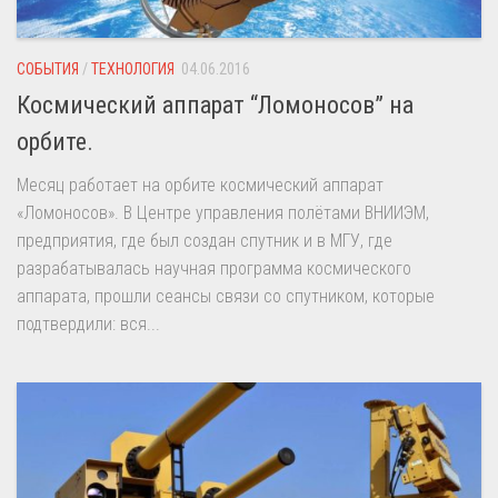
СОБЫТИЯ
/
ТЕХНОЛОГИЯ
04.06.2016
Космический аппарат “Ломоносов” на
орбите.
Месяц работает на орбите космический аппарат
«Ломоносов». В Центре управления полётами ВНИИЭМ,
предприятия, где был создан спутник и в МГУ, где
разрабатывалась научная программа космического
аппарата, прошли сеансы связи со спутником, которые
подтвердили: вся...