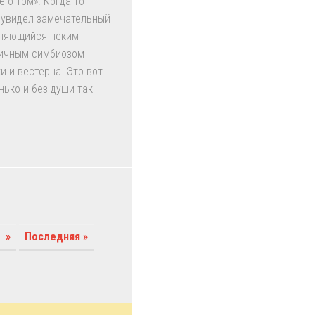
е о том». Когда-то
 увидел замечательный
являющийся неким
ичным симбиозом
и и вестерна. Это вот
нько и без души так
»
Последняя »