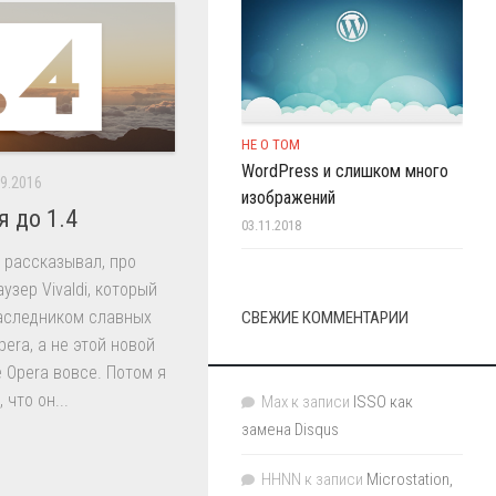
НЕ О ТОМ
WordPress и слишком много
09.2016
изображений
я до 1.4
03.11.2018
е рассказывал, про
зер Vivaldi, который
наследником славных
СВЕЖИЕ КОММЕНТАРИИ
era, а не этой новой
е Opera вовсе. Потом я
 что он...
Max
к записи
ISSO как
замена Disqus
HHNN
к записи
Microstation,