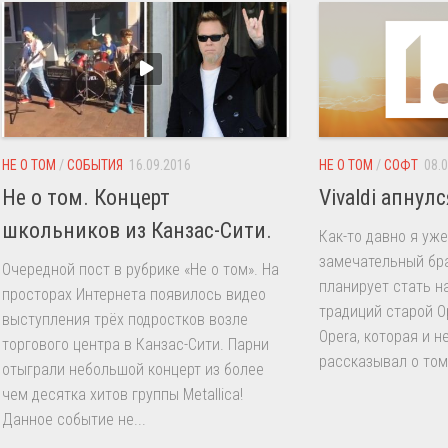
НЕ О ТОМ
/
СОБЫТИЯ
16.09.2016
НЕ О ТОМ
/
СОФТ
08.
Не о том. Концерт
Vivaldi апнулс
школьников из Канзас-Сити.
Как-то давно я уж
замечательный брау
Очередной пост в рубрике «Не о том». На
планирует стать 
просторах Интернета появилось видео
традиций старой Op
выступления трёх подростков возле
Opera, которая и н
торгового центра в Канзас-Сити. Парни
рассказывал о том,
отыграли небольшой концерт из более
чем десятка хитов группы Metallica!
Данное событие не...