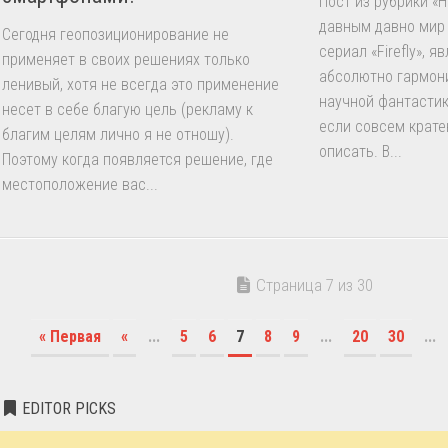
Пост из рубрики «Н
давным давно мир
Сегодня геопозиционирование не
сериал «Firefly», 
применяет в своих решениях только
абсолютно гармон
ленивый, хотя не всегда это применение
научной фантастик
несет в себе благую цель (рекламу к
если совсем крате
благим целям лично я не отношу).
описать. В...
Поэтому когда появляется решение, где
местоположение вас...
Страница 7 из 30
« Первая
«
...
5
6
7
8
9
...
20
30
...
EDITOR PICKS