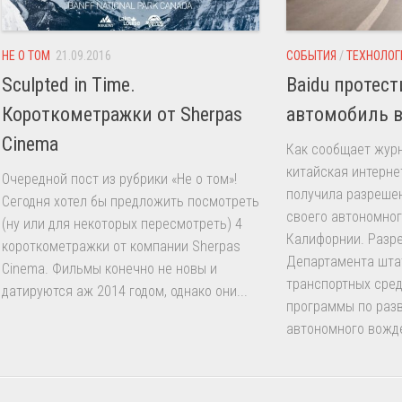
НЕ О ТОМ
21.09.2016
СОБЫТИЯ
/
ТЕХНОЛОГ
Sculpted in Time.
Baidu протест
Короткометражки от Sherpas
автомобиль 
Cinema
Как сообщает журн
китайская интерне
Очередной пост из рубрики «Не о том»!
получила разреше
Сегодня хотел бы предложить посмотреть
своего автономног
(ну или для некоторых пересмотреть) 4
Калифорнии. Разр
короткометражки от компании Sherpas
Департамента шта
Cinema. Фильмы конечно не новы и
транспортных сред
датируются аж 2014 годом, однако они...
программы по раз
автономного вожде