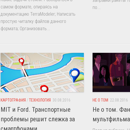
заправки ракеты т
самом формате, опираясь на
по...
документацию TerraModeler; Написать
простую читалку файлов данного
формата; Организовать...
КАРТОГРАФИЯ
/
ТЕХНОЛОГИЯ
30.08.2016
НЕ О ТОМ
22.08.2016
MIT и Ford. Транспортные
Не о том. Фа
проблемы решит слежка за
мультфильма F
смартфонами.