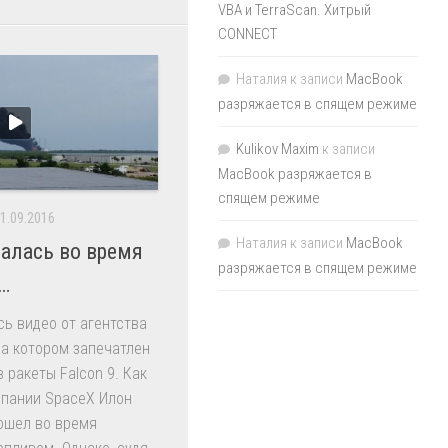
VBA и TerraScan. Хитрый
CONNECT
Наталия
к записи
MacBook
разряжается в спящем режиме
Kulikov Maxim
к записи
MacBook разряжается в
спящем режиме
1.09.2016
Наталия
к записи
MacBook
валась во время
разряжается в спящем режиме
…
сь видео от агентства
на котором запечатлен
 ракеты Falcon 9. Как
мпании SpaceX Илон
ошел во время