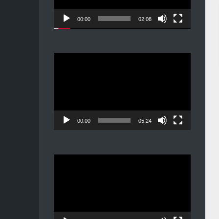
00:00
02:08
Видеоплеер
00:00
05:24
Видеоплеер