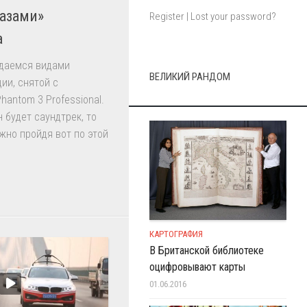
азами»
Register
|
Lost your password?
а
даемся видами
ВЕЛИКИЙ РАНДОМ
ии, снятой с
hantom 3 Professional.
 будет саундтрек, то
жно пройдя вот по этой
КАРТОГРАФИЯ
В Британской библиотеке
оцифровывают карты
01.06.2016