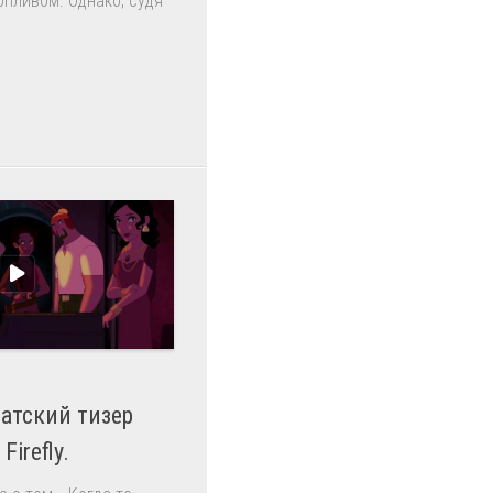
опливом. Однако, судя
натский тизер
irefly.