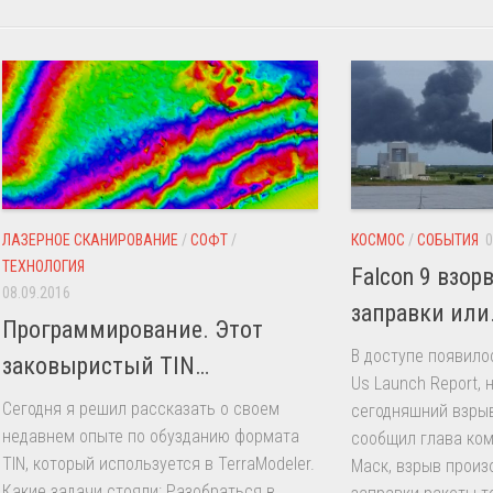
ЛАЗЕРНОЕ СКАНИРОВАНИЕ
/
СОФТ
/
КОСМОС
/
СОБЫТИЯ
0
ТЕХНОЛОГИЯ
Falcon 9 взор
08.09.2016
заправки или
Программирование. Этот
В доступе появило
заковыристый TIN…
Us Launch Report, 
Сегодня я решил рассказать о своем
сегодняшний взрыв
недавнем опыте по обузданию формата
сообщил глава ко
TIN, который используется в TerraModeler.
Маск, взрыв произ
Какие задачи стояли: Разобраться в