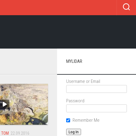
MYLIDAR
Username or Email
Password
Remember Me
О ТОМ
22.09.2016