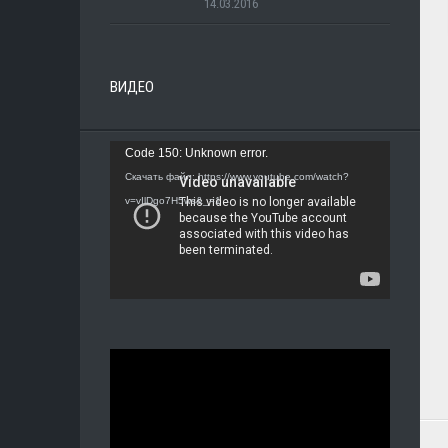
14.03.2016
ВИДЕО
Видеоплеер
Code 150: Unknown error.
Скачать файл: https://www.youtube.com/watch?
v=vIlDgo7H5ws&_=1
Видеоплеер