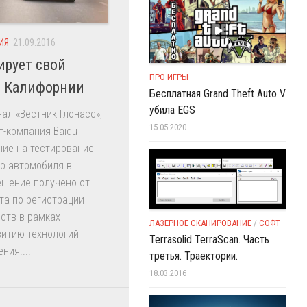
ИЯ
21.09.2016
ирует свой
ПРО ИГРЫ
в Калифорнии
Бесплатная Grand Theft Auto V
убила EGS
ал «Вестник Глонасс»,
15.05.2020
т-компания Baidu
ние на тестирование
о автомобиля в
ешение получено от
та по регистрации
ств в рамках
ЛАЗЕРНОЕ СКАНИРОВАНИЕ
/
СОФТ
витию технологий
Terrasolid TerraScan. Часть
ния....
третья. Траектории.
18.03.2016