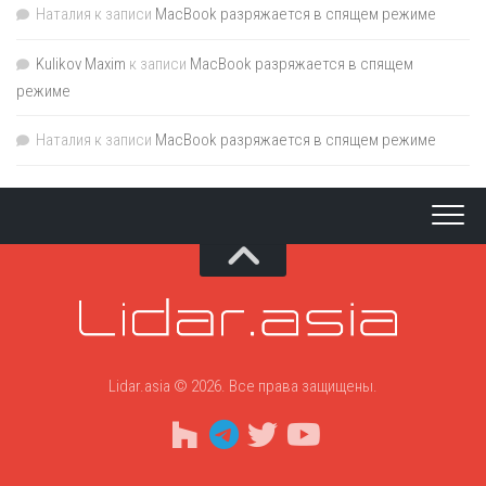
Наталия
к записи
MacBook разряжается в спящем режиме
Kulikov Maxim
к записи
MacBook разряжается в спящем
режиме
Наталия
к записи
MacBook разряжается в спящем режиме
Lidar.asia © 2026. Все права защищены.