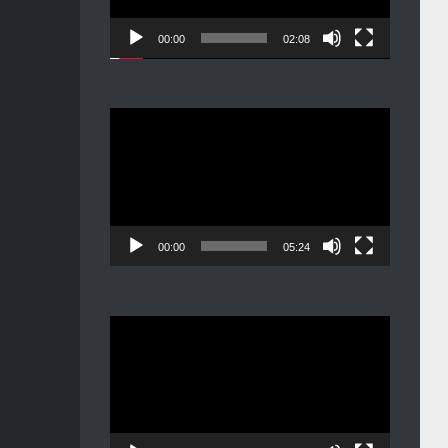
00:00
02:08
Видеоплеер
00:00
05:24
Видеоплеер