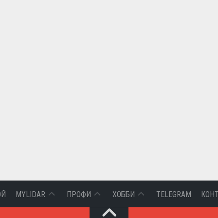
ВХОД
АЭРОФОТОСЪЕМКА
СОФТ
ОЙ
MYLIDAR
ПРОФИ
ХОББИ
TELEGRAM
КОН
И
ДЗЗ
РЕГИСТРАЦИЯ
СОБЫТИЯ