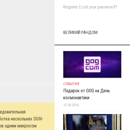
Register
|
Lost your password?
ВЕЛИКИЙ РАНДОМ
СОБЫТИЯ
Подарок от GOG на День
космонавтики
12.04.2016
едовательная
ботка нескольких DGN-
ов одним макросом