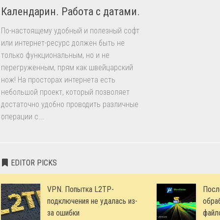
Календарин. Работа с датами.
По-настоящему удобный и полезный софт
или интернет-ресурс должен быть не
только функциональным, но и не
перегруженным, прям как швейцарский
нож! На просторах интернета есть
небольшой проект, который позволяет
достаточно удобно проводить различные
операции с...
EDITOR PICKS
VPN. Попытка L2TP-
Посл
подключения не удалась из-
обра
за ошибки
файл