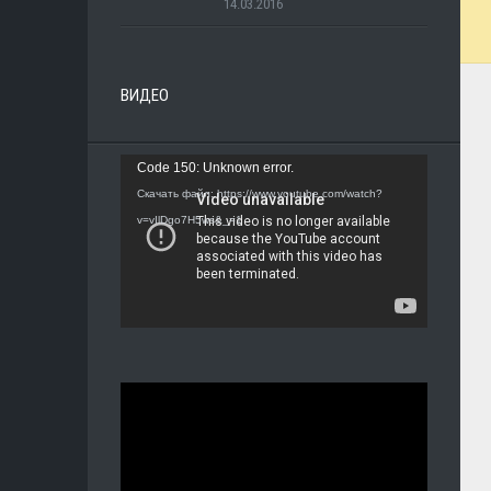
14.03.2016
ВИДЕО
Видеоплеер
Code 150: Unknown error.
Скачать файл: https://www.youtube.com/watch?
v=vIlDgo7H5ws&_=1
Видеоплеер