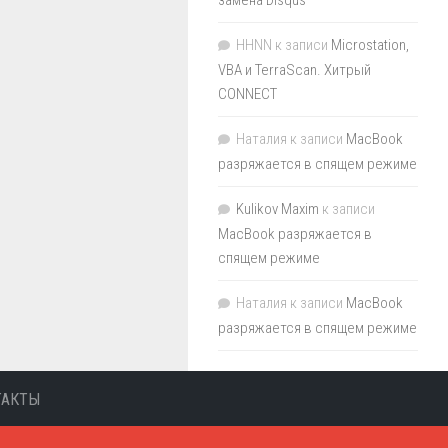
HHNN
к записи
Microstation,
VBA и TerraScan. Хитрый
CONNECT
Наталия
к записи
MacBook
разряжается в спящем режиме
Kulikov Maxim
к записи
MacBook разряжается в
спящем режиме
Наталия
к записи
MacBook
разряжается в спящем режиме
ТАКТЫ