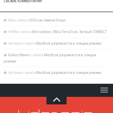
СВЕЖИЕ КОММЕНТАРИИ
Max
к записи
ISSO как замена Disqus
HHNN
к записи
Microstation, VBA и TerraScan. Хитрый CONNECT
Наталия
к записи
MacBook разряжается в спящем режиме
Kulikov Maxim
к записи
MacBook разряжается в спящем
режиме
Наталия
к записи
MacBook разряжается в спящем режиме