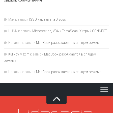
СВЕЖИЕ КОММЕНТАРИИ
Max
к записи
ISSO как замена Disqus
HHNN
к записи
Microstation, VBA и TerraScan. Хитрый CONNECT
Наталия
к записи
MacBook разряжается в спящем режиме
Kulikov Maxim
к записи
MacBook разряжается в спящем
режиме
Наталия
к записи
MacBook разряжается в спящем режиме