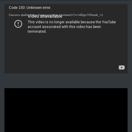
Видеоплеер
Code 150: Unknown error.
Скачать файл: https://www.youtube.com/watch?v=vIlDgo7H5ws&_=1
Видеоплеер