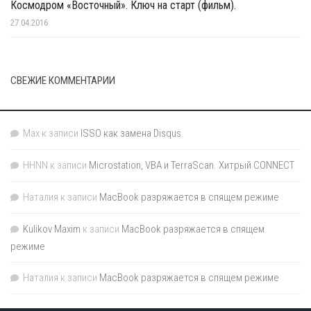
Космодром «Восточный». Ключ на старт (фильм).
27.04.2016
СВЕЖИЕ КОММЕНТАРИИ
Max
к записи
ISSO как замена Disqus
HHNN
к записи
Microstation, VBA и TerraScan. Хитрый CONNECT
Наталия
к записи
MacBook разряжается в спящем режиме
Kulikov Maxim
к записи
MacBook разряжается в спящем
режиме
Наталия
к записи
MacBook разряжается в спящем режиме