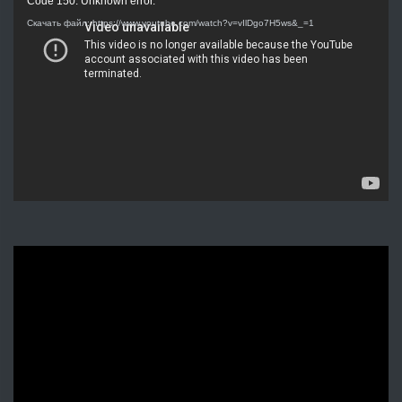
Видеоплеер
Code 150: Unknown error.
Скачать файл: https://www.youtube.com/watch?v=vIlDgo7H5ws&_=1
Видеоплеер