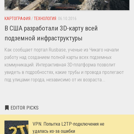
КАРТОГРАФИЯ
/
ТЕХНОЛОГИЯ
06.10.2016
В США разработали 3D-карту всей
подземной инфраструктуры
Как сообщает портал Rusbase, ученые из Чикаго начали
работу над созданием полной карты всех подземных
коммуникаций. Интерактивная 3D-платформа позволит
увидеть в подробностях, какие трубы и провода пролегают
под улицами города, независимо от их возраста...
EDITOR PICKS
VPN. Попытка L2TP-подключения не
удалась из-за ошибки