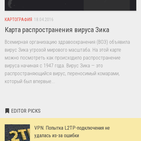
КАРТОГРАФИЯ
18.04.2016
Карта распространения вируса Зика
Всемирная организацию здравоохранения (ВОЗ) объявила
вирус Зика угрозой мирового масштаба. На этой карте
можно посмотреть как происходило распространение
вируса начиная с 1947 года. Вирус Зика — это
распространяющийся вирус, переносимый комарами,
который был впервые...
EDITOR PICKS
VPN. Попытка L2TP-подключения не
удалась из-за ошибки