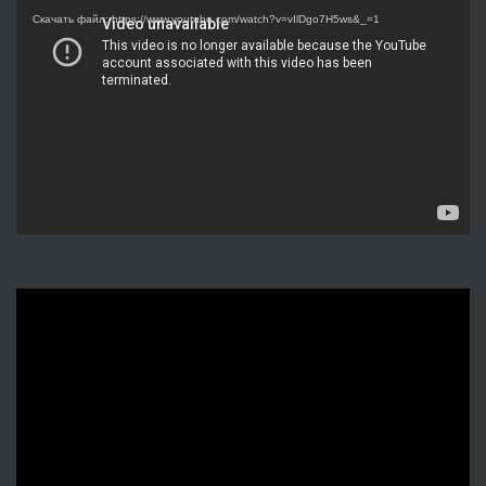
Скачать файл: https://www.youtube.com/watch?v=vIlDgo7H5ws&_=1
Видеоплеер