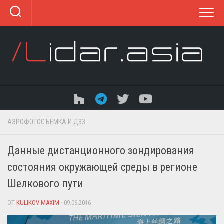
Перейти
к
содержанию
АЭРОФОТОСЪЕМКА И ДЗЗ
Данные дистанционного зондирования
состояния окружающей среды в регионе
Шелкового пути
ОТ
KULIKOV MAXIM
· 09.06.2016