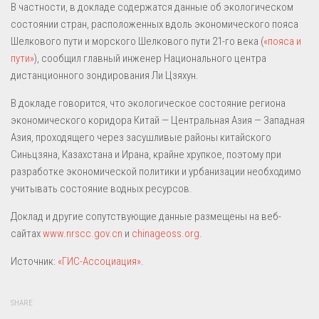
В частности, в докладе содержатся данные об экологическом
состоянии стран, расположенных вдоль экономического пояса
Шелкового пути и морского Шелкового пути 21-го века (
«пояса и
пути»
), сообщил главный инженер Национального центра
дистанционного зондирования Ли Цзяхун.
В докладе говорится, что экологическое состояние региона
экономического коридора Китай — Центральная Азия — Западная
Азия, проходящего через засушливые районы китайского
Синьцзяна, Казахстана и Ирана, крайне хрупкое, поэтому при
разработке экономической политики и урбанизации необходимо
учитывать состояние водных ресурсов.
Доклад и другие сопутствующие данные размещены на веб-
сайтах
www.nrscc.gov.cn
и
chinageoss.org
.
Источник:
«ГИС-Ассоциация»
.
SHARE