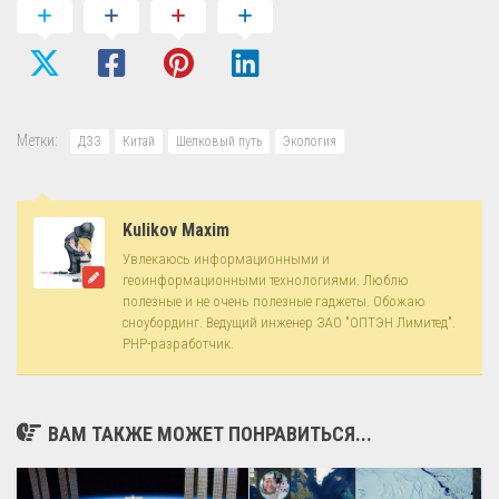
Метки:
ДЗЗ
Китай
Шелковый путь
Экология
Kulikov Maxim
Увлекаюсь информационными и
геоинформационными технологиями. Люблю
полезные и не очень полезные гаджеты. Обожаю
сноубординг. Ведущий инженер ЗАО "ОПТЭН Лимитед".
PHP-разработчик.
ВАМ ТАКЖЕ МОЖЕТ ПОНРАВИТЬСЯ...