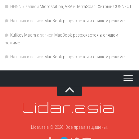
HHNN
к записи
Microstation, VBA и TerraScan. Хитрый CONNECT
Наталия
к записи
MacBook разряжается в спящем режиме
Kulikov Maxim
к записи
MacBook разряжается в спящем
режиме
Наталия
к записи
MacBook разряжается в спящем режиме
Lidar.asia © 2026. Все права защищены.