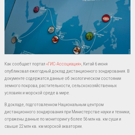
Как сообщает портал
«ГИС-Ассоциация»
, Китай 6 июня
опубликовал ежегодный доклад дистанционного зондирования. В
документе содержатся данные об экологическом состоянии
земного покрова, растительности, сельскохозяйственных
условиях и морской среде в мире.
В докладе, подготовленном Национальным центром
дистанционного зондирования при Министерстве науки и техники,
отражены данные по мониторингу более 56 млн кв. км суши и
свыше 22 млн кв. км морской акватории.