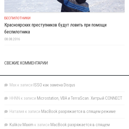
БЕСПИЛОТНИКИ
Красноярских преступников будут ловить при помощи
беспилотника
08.08.2016
СВЕЖИЕ КОММЕНТАРИИ
Max
к записи
ISSO как замена Disqus
HHNN
к записи
Microstation, VBA и TerraScan. Хитрый CONNECT
Наталия
к записи
MacBook разряжается в спящем режиме
Kulikov Maxim
к записи
MacBook разряжается в спящем