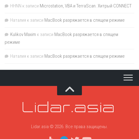
HHNN
к записи
Microstation, VBA и TerraScan. Хитрый CONNECT
Наталия
к записи
MacBook разряжается в спящем режиме
Kulikov Maxim
к записи
MacBook разряжается в спящем
режиме
Наталия
к записи
MacBook разряжается в спящем режиме
Lidar.asia © 2026. Все права защищены.