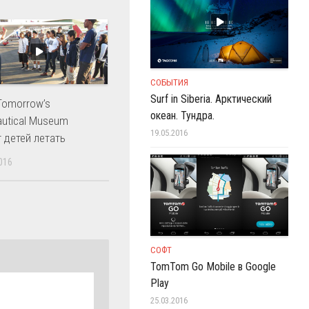
СОБЫТИЯ
Surf in Siberia. Арктический
 Tomorrow’s
океан. Тундра.
autical Museum
19.05.2016
т детей летать
016
СОФТ
TomTom Go Mobile в Google
Play
25.03.2016