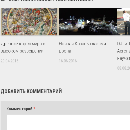
Древние карты мира в
Ночная Казань глазами
DJI и
высоком разрешении
дрона
Aeron
науча
20.04.2016
16.06.2016
08.08.2
ДОБАВИТЬ КОММЕНТАРИЙ
Комментарий
*