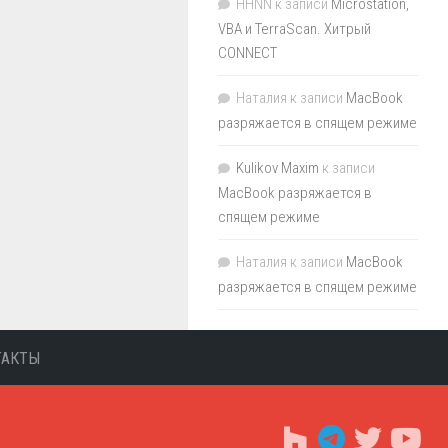
HHNN
к записи
Microstation,
VBA и TerraScan. Хитрый
CONNECT
Наталия
к записи
MacBook
разряжается в спящем режиме
Kulikov Maxim
к записи
MacBook разряжается в
спящем режиме
Наталия
к записи
MacBook
разряжается в спящем режиме
ТАКТЫ