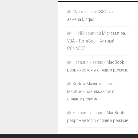
Max
к записи
ISSO как
замена Disqus
HHNN
к записи
Microstation,
VBA и TerraScan. Хитрый
CONNECT
Наталия
к записи
MacBook
разряжается в спящем режиме
Kulikov Maxim
к записи
MacBook разряжается в
спящем режиме
Наталия
к записи
MacBook
разряжается в спящем режиме