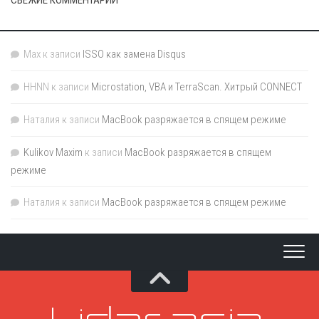
Max
к записи
ISSO как замена Disqus
HHNN
к записи
Microstation, VBA и TerraScan. Хитрый CONNECT
Наталия
к записи
MacBook разряжается в спящем режиме
Kulikov Maxim
к записи
MacBook разряжается в спящем
режиме
Наталия
к записи
MacBook разряжается в спящем режиме