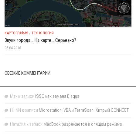
КАРТОГРАФИЯ
/
ТЕХНОЛОГИЯ
Звуки города… На карте… Серьезно?
05.04.2016
СВЕЖИЕ КОММЕНТАРИИ
Max
к записи
ISSO как замена Disqus
HHNN
к записи
Microstation, VBA и TerraScan. Хитрый CONNECT
Наталия
к записи
MacBook разряжается в спящем режиме