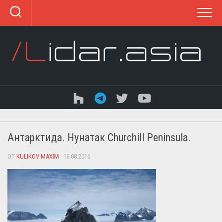
Перейти
к
содержанию
Антарктида. Нунатак Churchill Peninsula.
ОТ
KULIKOV MAXIM
· 16.08.2016