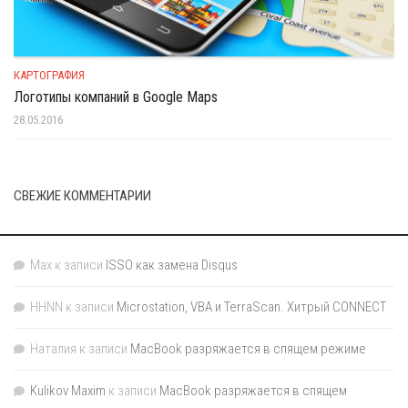
КАРТОГРАФИЯ
Логотипы компаний в Google Maps
28.05.2016
СВЕЖИЕ КОММЕНТАРИИ
Max
к записи
ISSO как замена Disqus
HHNN
к записи
Microstation, VBA и TerraScan. Хитрый CONNECT
Наталия
к записи
MacBook разряжается в спящем режиме
Kulikov Maxim
к записи
MacBook разряжается в спящем