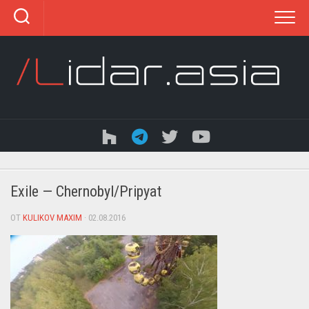
Перейти
к
содержанию
Exile — Chernobyl/Pripyat
ОТ
KULIKOV MAXIM
· 02.08.2016