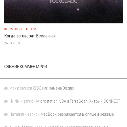
КОСМОС
/
НЕ О ТОМ
Когда заговорит Вселенная
24.03.2018
СВЕЖИЕ КОММЕНТАРИИ
Max
к записи
ISSO как замена Disqus
HHNN
к записи
Microstation, VBA и TerraScan. Хитрый CONNECT
Наталия
к записи
MacBook разряжается в спящем режиме