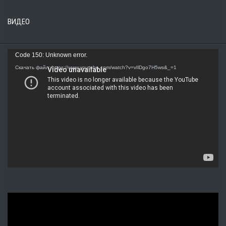
ВИДЕО
Видеоплеер
Code 150: Unknown error.
Скачать файл: https://www.youtube.com/watch?v=vIlDgo7H5ws&_=1
Видеоплеер