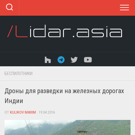
Перейти
к
содержанию
БЕСПИЛОТНИКИ
Дроны для разведки на железных дорогах
Индии
ОТ
KULIKOV MAXIM
· 19.04.2016