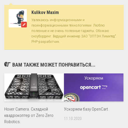
Kulikov Maxim
Увлекаюсь информационными и
геоинформационными технологиями. Люблю
полезные и не очень полезные гаджеты. Обожаю
сноубординг. Ведущий инженер ЗАО "ОПТЭН Лимитед".
PHP-разработчик.
ВАМ ТАКЖЕ МОЖЕТ ПОНРАВИТЬСЯ...
Hover Camera. Складной
Ускоряем базу OpenCart
квадрокоптер от Zero Zero
11.10.2020
Robotics.