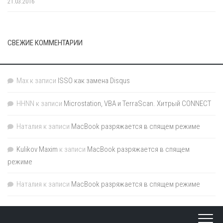
21.03.2016
СВЕЖИЕ КОММЕНТАРИИ
Max
к записи
ISSO как замена Disqus
HHNN
к записи
Microstation, VBA и TerraScan. Хитрый CONNECT
Наталия
к записи
MacBook разряжается в спящем режиме
Kulikov Maxim
к записи
MacBook разряжается в спящем
режиме
Наталия
к записи
MacBook разряжается в спящем режиме