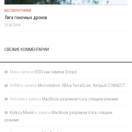
БЕСПИЛОТНИКИ
Лига гоночных дронов
25.03.2016
СВЕЖИЕ КОММЕНТАРИИ
Max
к записи
ISSO как замена Disqus
HHNN
к записи
Microstation, VBA и TerraScan. Хитрый CONNECT
Наталия
к записи
MacBook разряжается в спящем режиме
Kulikov Maxim
к записи
MacBook разряжается в спящем
режиме