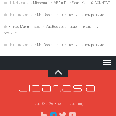
HHNN
к записи
Microstation, VBA и TerraScan. Хитрый CONNECT
Наталия
к записи
MacBook разряжается в спящем режиме
Kulikov Maxim
к записи
MacBook разряжается в спящем
режиме
Наталия
к записи
MacBook разряжается в спящем режиме
Lidar.asia © 2026. Все права защищены.