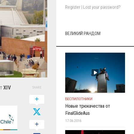
Register
|
Lost your password?
ВЕЛИКИЙ РАНДОМ
ет
XIV
SHARE
БЕСПИЛОТНИКИ
Новые трюкачества от
FinalGlideAus
17.06.2016