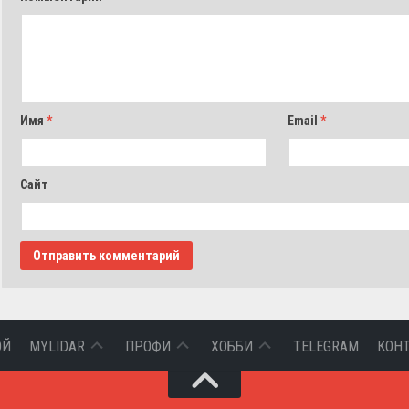
Имя
*
Email
*
Сайт
ВХОД
АЭРОФОТОСЪЕМКА
СОФТ
ОЙ
MYLIDAR
ПРОФИ
ХОББИ
TELEGRAM
КОН
И
ДЗЗ
РЕГИСТРАЦИЯ
СОБЫТИЯ
БЕСПИЛОТНИКИ