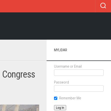
MYLIDAR
Username or Email
d Congress
Password
Remember Me