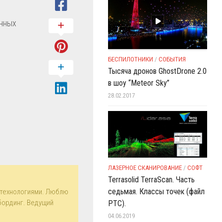
анных
БЕСПИЛОТНИКИ
/
СОБЫТИЯ
Тысяча дронов GhostDrone 2.0
в шоу “Meteor Sky”
28.02.2017
ЛАЗЕРНОЕ СКАНИРОВАНИЕ
/
СОФТ
Terrasolid TerraScan. Часть
седьмая. Классы точек (файл
технологиями. Люблю
бординг. Ведущий
PTC).
04.06.2019