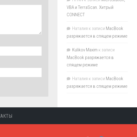
VBA и TerraScan. Хитрый
CONNECT
Наталия
к записи
MacBook
разряжается в спящем режиме
Kulikov Maxim
к записи
MacBook разряжается в
спящем режиме
Наталия
к записи
MacBook
разряжается в спящем режиме
ТАКТЫ