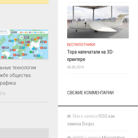
БЕСПИЛОТНИКИ
Тора напечатали на 3D-
принтере
ьные технологии
06.06.2016
ужбе общества.
рафика.
СВЕЖИЕ КОММЕНТАРИИ
016
Max
к записи
ISSO как
замена Disqus
HHNN
к записи
Microstation,