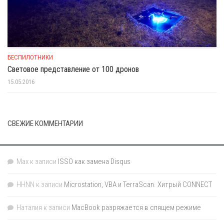
БЕСПИЛОТНИКИ
Световое представление от 100 дронов
15.05.2016
СВЕЖИЕ КОММЕНТАРИИ
Max
к записи
ISSO как замена Disqus
HHNN
к записи
Microstation, VBA и TerraScan. Хитрый CONNECT
Наталия
к записи
MacBook разряжается в спящем режиме