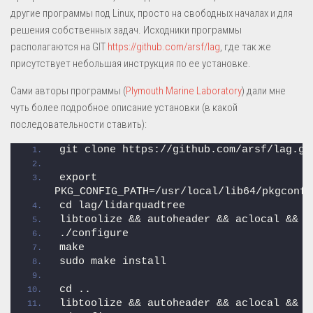
другие программы под Linux, просто на свободных началах и для
решения собственных задач. Исходники программы
располагаются на GIT
https://github.com/arsf/lag
, где так же
присутствует небольшая инструкция по ее установке.
Сами авторы программы (
Plymouth Marine Laboratory
) дали мне
чуть более подробное описание установки (в какой
последовательности ставить):
git clone https://github.com/arsf/lag.gi
export 
PKG_CONFIG_PATH=/usr/local/lib64/pkgconfi
cd lag/lidarquadtree
libtoolize && autoheader && aclocal && a
./configure
make
sudo make install
cd ..
libtoolize && autoheader && aclocal && a