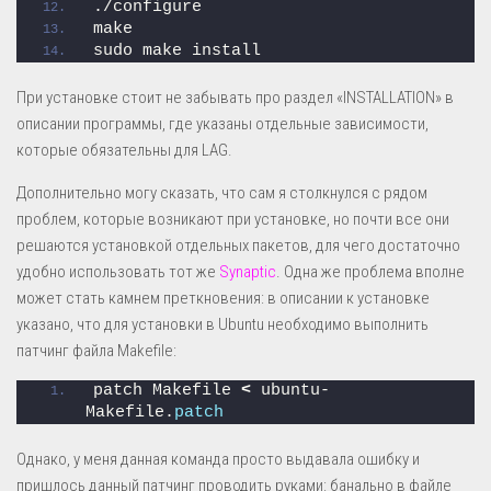
./configure
make
sudo make install
При установке стоит не забывать про раздел «INSTALLATION» в
описании программы, где указаны отдельные зависимости,
которые обязательны для LAG.
Дополнительно могу сказать, что сам я столкнулся с рядом
проблем, которые возникают при установке, но почти все они
решаются установкой отдельных пакетов, для чего достаточно
удобно использовать тот же
Synaptic
. Одна же проблема вполне
может стать камнем преткновения: в описании к установке
указано, что для установки в Ubuntu необходимо выполнить
патчинг файла Makefile:
patch Makefile 
<
 ubuntu-
Makefile.
patch
Однако, у меня данная команда просто выдавала ошибку и
пришлось данный патчинг проводить руками: банально в файле