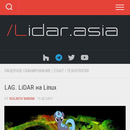
Перейти
к
содержанию
ЛАЗЕРНОЕ СКАНИРОВАНИЕ
/
СОФТ
/
ТЕХНОЛОГИЯ
LAG. LiDAR на Linux
ОТ
KULIKOV MAXIM
· 11.02.2017