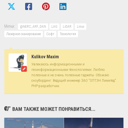
Метки:
@NERC_ARF_DAN
LAG
LiDAR
Linux
Лазерное сканирование
Софт
Технология
Kulikov Maxim
Увлекаюсь информационными и
геоинформационными технологиями. Люблю
полезные и не очень полезные гаджеты. Обожаю
сноубординг. Ведущий инженер ЗАО "ОПТЭН Лимитед".
PHP-разработчик.
ВАМ ТАКЖЕ МОЖЕТ ПОНРАВИТЬСЯ...