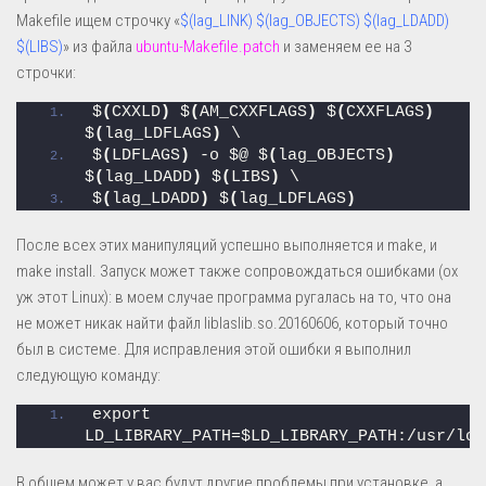
Makefile ищем строчку «
$(lag_LINK) $(lag_OBJECTS) $(lag_LDADD)
$(LIBS)
» из файла
ubuntu-Makefile.patch
и заменяем ее на 3
строчки:
$
(
CXXLD
)
 $
(
AM_CXXFLAGS
)
 $
(
CXXFLAGS
)
$
(
lag_LDFLAGS
)
 \
$
(
LDFLAGS
)
 -o $@ $
(
lag_OBJECTS
)
$
(
lag_LDADD
)
 $
(
LIBS
)
 \
$
(
lag_LDADD
)
 $
(
lag_LDFLAGS
)
После всех этих манипуляций успешно выполняется и make, и
make install. Запуск может также сопровождаться ошибками (ох
уж этот Linux): в моем случае программа ругалась на то, что она
не может никак найти файл liblaslib.so.20160606, который точно
был в системе. Для исправления этой ошибки я выполнил
следующую команду:
export 
LD_LIBRARY_PATH=$LD_LIBRARY_PATH:/usr/loc
В общем может у вас будут другие проблемы при установке, а