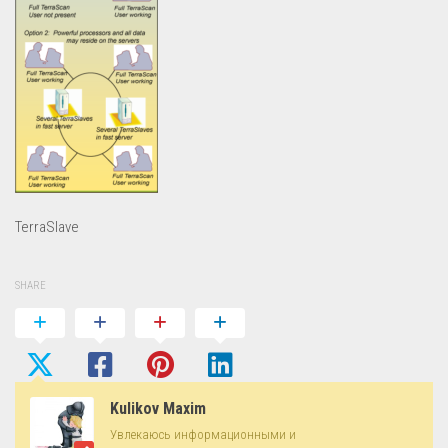
TerraSlave
SHARE
Kulikov Maxim
Увлекаюсь информационными и