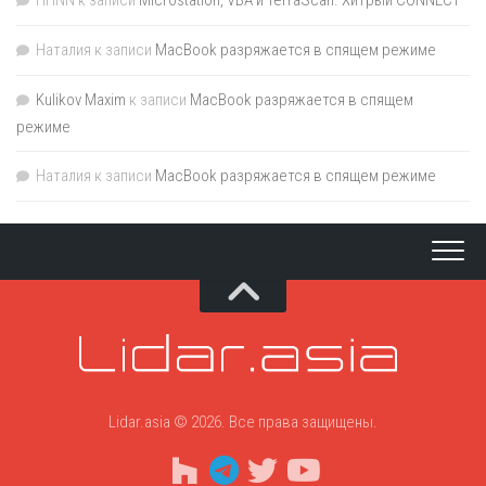
HHNN
к записи
Microstation, VBA и TerraScan. Хитрый CONNECT
Наталия
к записи
MacBook разряжается в спящем режиме
Kulikov Maxim
к записи
MacBook разряжается в спящем
режиме
Наталия
к записи
MacBook разряжается в спящем режиме
Lidar.asia © 2026. Все права защищены.