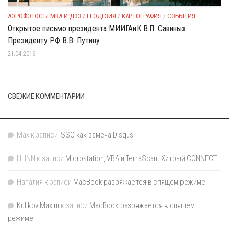
АЭРОФОТОСЪЕМКА И ДЗЗ
/
ГЕОДЕЗИЯ
/
КАРТОГРАФИЯ
/
СОБЫТИЯ
Открытое письмо президента МИИГАиК В.П. Савиных
Президенту РФ В.В. Путину
21.04.2016
СВЕЖИЕ КОММЕНТАРИИ
Max
к записи
ISSO как замена Disqus
HHNN
к записи
Microstation, VBA и TerraScan. Хитрый CONNECT
Наталия
к записи
MacBook разряжается в спящем режиме
Kulikov Maxim
к записи
MacBook разряжается в спящем
режиме