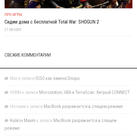
ПРО ИГРЫ
Сидим дома с бесплатной Total War: SHOGUN 2
27.04.2020
СВЕЖИЕ КОММЕНТАРИИ
Max
к записи
ISSO как замена Disqus
HHNN
к записи
Microstation, VBA и TerraScan. Хитрый CONNECT
Наталия
к записи
MacBook разряжается в спящем режиме
Kulikov Maxim
к записи
MacBook разряжается в спящем
режиме