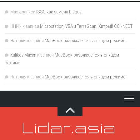
Max
к записи
ISSO как замена Disqus
HHNN
к записи
Microstation, VBA и TerraScan. Хитрый CONNECT
Наталия
к записи
MacBook разряжается в спящем режиме
Kulikov Maxim
к записи
MacBook разряжается в спящем
режиме
Наталия
к записи
MacBook разряжается в спящем режиме