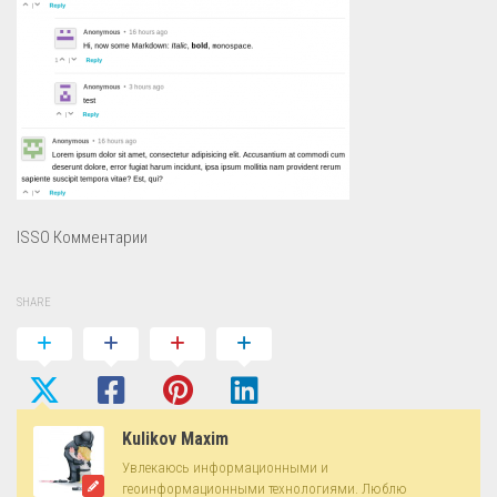
ISSO Комментарии
SHARE
Kulikov Maxim
Увлекаюсь информационными и
геоинформационными технологиями. Люблю