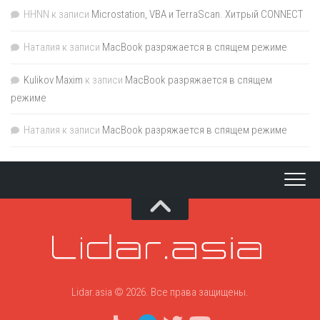
HHNN
к записи
Microstation, VBA и TerraScan. Хитрый CONNECT
Наталия
к записи
MacBook разряжается в спящем режиме
Kulikov Maxim
к записи
MacBook разряжается в спящем
режиме
Наталия
к записи
MacBook разряжается в спящем режиме
Lidar.asia © 2026. Все права защищены.