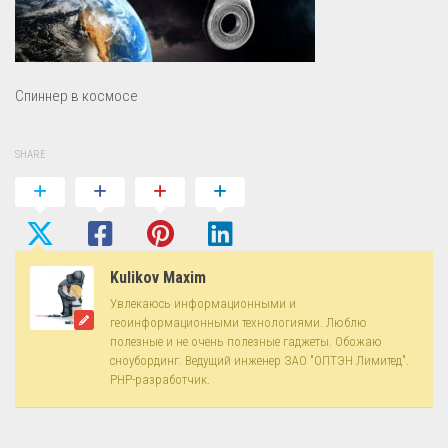
Спиннер в космосе
SHARE
Kulikov Maxim
Увлекаюсь информационными и
геоинформационными технологиями. Люблю
полезные и не очень полезные гаджеты. Обожаю
сноубординг. Ведущий инженер ЗАО "ОПТЭН Лимитед".
PHP-разработчик.