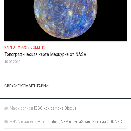
КАРТОГРАФИЯ
/
СОБЫТИЯ
Топографическая карта Меркурия от NASA
10.05.2016
СВЕЖИЕ КОММЕНТАРИИ
Max
к записи
ISSO как замена Disqus
HHNN
к записи
Microstation, VBA и TerraScan. Хитрый CONNECT