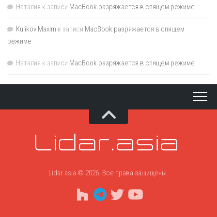
Наталия
к записи
MacBook разряжается в спящем режиме
Kulikov Maxim
к записи
MacBook разряжается в спящем
режиме
Наталия
к записи
MacBook разряжается в спящем режиме
Lidar.asia © 2026. Все права защищены.