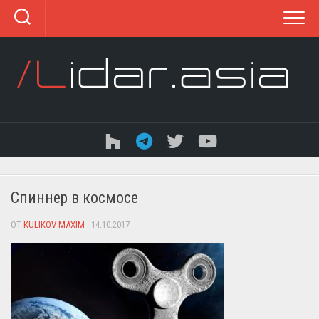
Перейти
к
содержанию
Спиннер в космосе
ОТ
KULIKOV MAXIM
· 14.10.2017