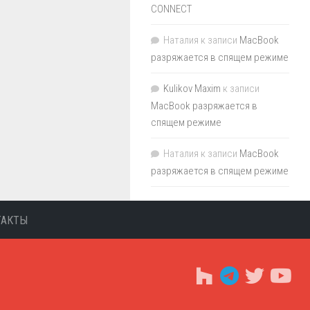
CONNECT
Наталия
к записи
MacBook
разряжается в спящем режиме
Kulikov Maxim
к записи
MacBook разряжается в
спящем режиме
Наталия
к записи
MacBook
разряжается в спящем режиме
ТАКТЫ