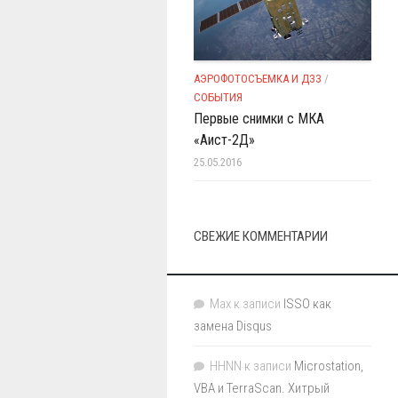
АЭРОФОТОСЪЕМКА И ДЗЗ
/
СОБЫТИЯ
Первые снимки с МКА
«Аист-2Д»
25.05.2016
СВЕЖИЕ КОММЕНТАРИИ
Max
к записи
ISSO как
замена Disqus
HHNN
к записи
Microstation,
VBA и TerraScan. Хитрый