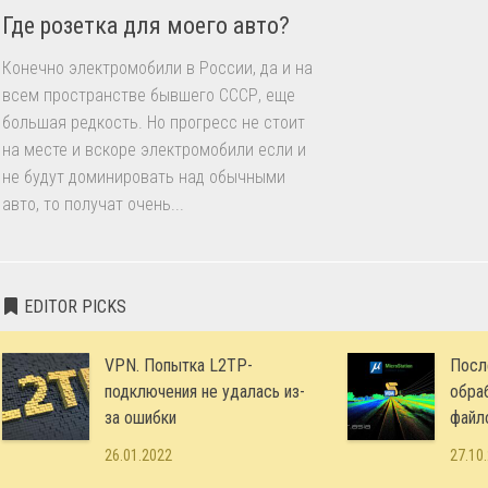
Где розетка для моего авто?
Конечно электромобили в России, да и на
всем пространстве бывшего СССР, еще
большая редкость. Но прогресс не стоит
на месте и вскоре электромобили если и
не будут доминировать над обычными
авто, то получат очень...
EDITOR PICKS
VPN. Попытка L2TP-
Посл
подключения не удалась из-
обра
за ошибки
файл
26.01.2022
27.10