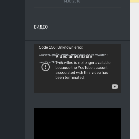
14.03.2016
ВИДЕО
Видеоплеер
Code 150: Unknown error.
Скачать файл: https://www.youtube.com/watch?
v=vIlDgo7H5ws&_=1
Видеоплеер