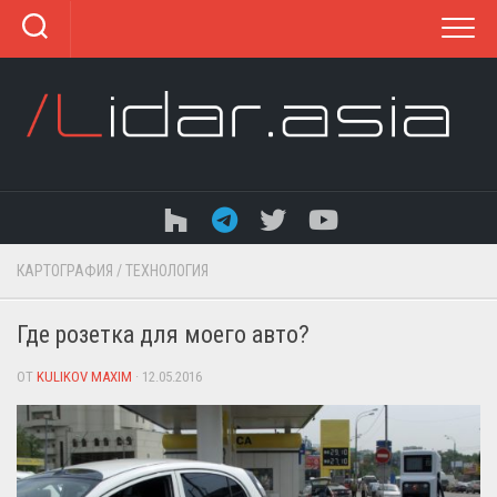
Перейти
к
содержанию
КАРТОГРАФИЯ
/
ТЕХНОЛОГИЯ
Где розетка для моего авто?
ОТ
KULIKOV MAXIM
· 12.05.2016