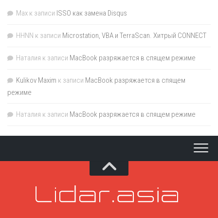
Max
к записи
ISSO как замена Disqus
HHNN
к записи
Microstation, VBA и TerraScan. Хитрый CONNECT
Наталия
к записи
MacBook разряжается в спящем режиме
Kulikov Maxim
к записи
MacBook разряжается в спящем
режиме
Наталия
к записи
MacBook разряжается в спящем режиме