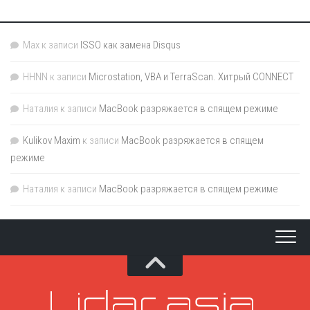
Max
к записи
ISSO как замена Disqus
HHNN
к записи
Microstation, VBA и TerraScan. Хитрый CONNECT
Наталия
к записи
MacBook разряжается в спящем режиме
Kulikov Maxim
к записи
MacBook разряжается в спящем
режиме
Наталия
к записи
MacBook разряжается в спящем режиме