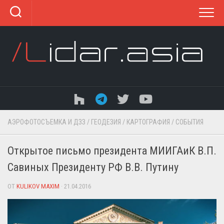
Перейти
к
содержанию
АЭРОФОТОСЪЕМКА И ДЗЗ
/
ГЕОДЕЗИЯ
/
КАРТОГРАФИЯ
/
СОБЫТИЯ
Открытое письмо президента МИИГАиК В.П.
Савиных Президенту РФ В.В. Путину
ОТ
KULIKOV MAXIM
· 21.04.2016