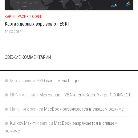
КАРТОГРАФИЯ
/
СОФТ
Карта ядерных взрывов от ESRI
15.03.2016
СВЕЖИЕ КОММЕНТАРИИ
Max
к записи
ISSO как замена Disqus
HHNN
к записи
Microstation, VBA и TerraScan. Хитрый CONNECT
Наталия
к записи
MacBook разряжается в спящем режиме
Kulikov Maxim
к записи
MacBook разряжается в спящем
режиме