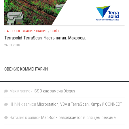
ЛАЗЕРНОЕ СКАНИРОВАНИЕ
/
СОФТ
Terrasolid TerraScan. Часть пятая. Макросы.
26.01.2018
СВЕЖИЕ КОММЕНТАРИИ
Max
к записи
ISSO как замена Disqus
HHNN
к записи
Microstation, VBA и TerraScan. Хитрый CONNECT
Наталия
к записи
MacBook разряжается в спящем режиме