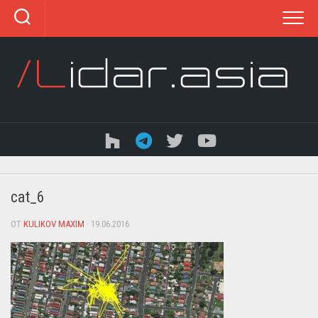
Перейти
к
содержанию
cat_6
ОТ
KULIKOV MAXIM
· 19.06.2016