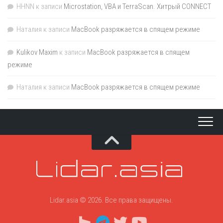
HHNN
к записи
Microstation, VBA и TerraScan. Хитрый CONNECT
Наталия
к записи
MacBook разряжается в спящем режиме
Kulikov Maxim
к записи
MacBook разряжается в спящем
режиме
Наталия
к записи
MacBook разряжается в спящем режиме
Lidar.asia © 2026. Все права защищены.