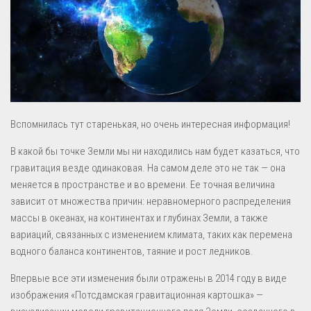
Вспомнилась тут старенькая, но очень интересная информация!
В какой бы точке Земли мы ни находились нам будет казаться, что
гравитация везде одинаковая. На самом деле это не так — она
меняется в пространстве и во времени. Ее точная величина
зависит от множества причин: неравномерного распределения
массы в океанах, на континентах и глубинах Земли, а также
вариаций, связанных с изменением климата, таких как перемена
водного баланса континентов, таяние и рост ледников.
Впервые все эти изменения были отражены в 2014 году в виде
изображения «Потсдамская гравитационная картошка» —