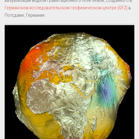
визуализации модели гравитационного поля Земли, созданного в
Германском исследовательском геофизическом центре (GFZ)
в
Потсдаме, Германия.