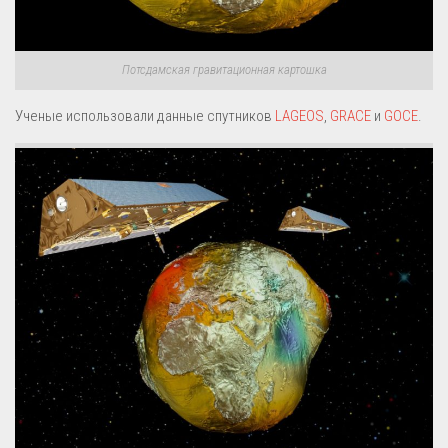
Потсдамская гравитационная картошка
Ученые использовали данные спутников
LAGEOS
,
GRACE
и
GOCE
.