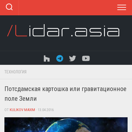
Перейти
к
содержанию
ТЕХНОЛОГИЯ
Потсдамская картошка или гравитационное
поле Земли
ОТ
KULIKOV MAXIM
· 13.04.2016