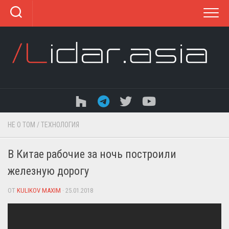
Перейти
к
содержанию
НЕ О ТОМ
/
ТЕХНОЛОГИЯ
В Китае рабочие за ночь построили
железную дорогу
ОТ
KULIKOV MAXIM
· 25.01.2018