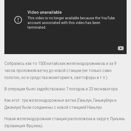
Собрались как-то 1500 китайских железнодорожников и за 9
часов проложили ветку до новой станции (не только само
полотно, но и средства мониторинга, светофоры и т.п.).
В операции было задействовано 7 поездов и 23 экскаватора.
Как итог: три железнодорожные ветки (Ганьлун, Ганьжуйлун и
Джанлун) были соединены с новой станцией Наньлун.
Новая железнодорожная станция расположена в округе Лунъянь
(провинция Фуцзянь).