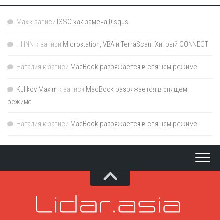
Max
к записи
ISSO как замена Disqus
HHNN
к записи
Microstation, VBA и TerraScan. Хитрый CONNECT
Наталия
к записи
MacBook разряжается в спящем режиме
Kulikov Maxim
к записи
MacBook разряжается в спящем
режиме
Наталия
к записи
MacBook разряжается в спящем режиме