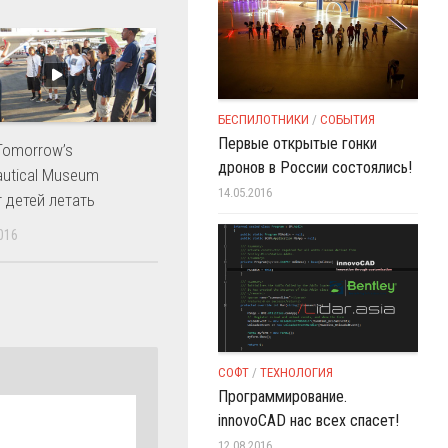
БЕСПИЛОТНИКИ
/
СОБЫТИЯ
Первые открытые гонки
 Tomorrow’s
дронов в России состоялись!
autical Museum
14.05.2016
т детей летать
016
СОФТ
/
ТЕХНОЛОГИЯ
Программирование.
innovoCAD нас всех спасет!
12.08.2016