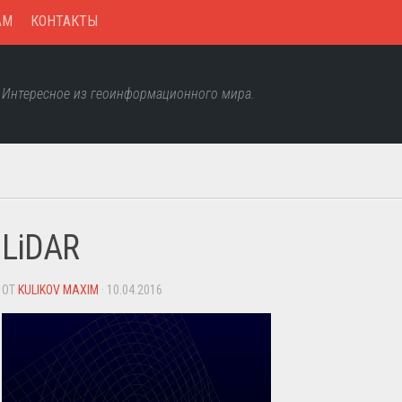
AM
КОНТАКТЫ
Интересное из геоинформационного мира.
LiDAR
ОТ
KULIKOV MAXIM
· 10.04.2016