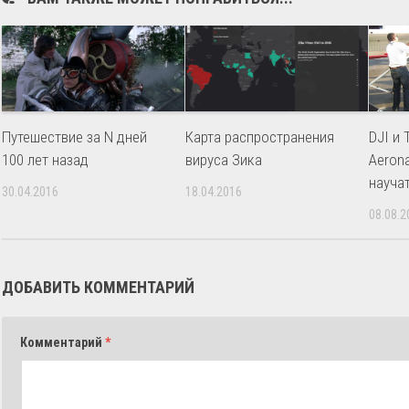
Путешествие за N дней
Карта распространения
DJI и
100 лет назад
вируса Зика
Aeron
науча
30.04.2016
18.04.2016
08.08.2
ДОБАВИТЬ КОММЕНТАРИЙ
Комментарий
*