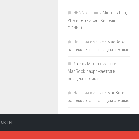
HHNN
к записи
Microstation,
VBA и TerraScan. Хитрый
CONNECT
Наталия
к записи
MacBook
разряжается в спящем режиме
Kulikov Maxim
к записи
MacBook разряжается в
спящем режиме
Наталия
к записи
MacBook
разряжается в спящем режиме
ТАКТЫ