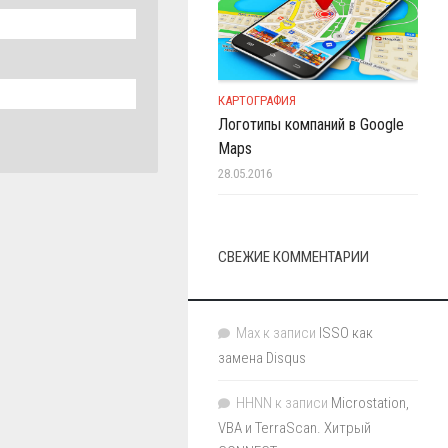
КАРТОГРАФИЯ
Логотипы компаний в Google
Maps
28.05.2016
СВЕЖИЕ КОММЕНТАРИИ
Max
к записи
ISSO как
замена Disqus
HHNN
к записи
Microstation,
VBA и TerraScan. Хитрый