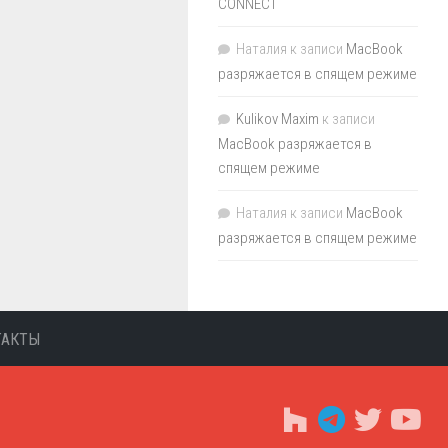
CONNECT
Наталия
к записи
MacBook
разряжается в спящем режиме
Kulikov Maxim
к записи
MacBook разряжается в
спящем режиме
Наталия
к записи
MacBook
разряжается в спящем режиме
ТАКТЫ