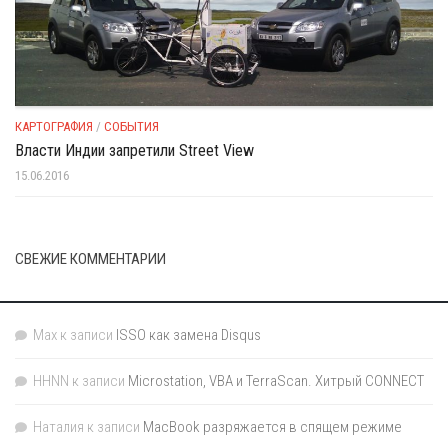
КАРТОГРАФИЯ
/
СОБЫТИЯ
Власти Индии запретили Street View
15.06.2016
СВЕЖИЕ КОММЕНТАРИИ
Max
к записи
ISSO как замена Disqus
HHNN
к записи
Microstation, VBA и TerraScan. Хитрый CONNECT
Наталия
к записи
MacBook разряжается в спящем режиме