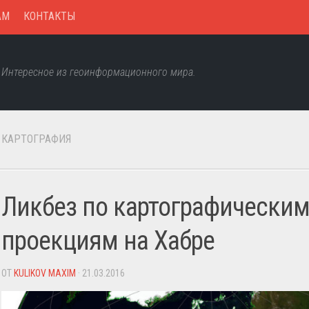
AM
КОНТАКТЫ
Интересное из геоинформационного мира.
КАРТОГРАФИЯ
Ликбез по картографически
проекциям на Хабре
ОТ
KULIKOV MAXIM
· 21.03.2016