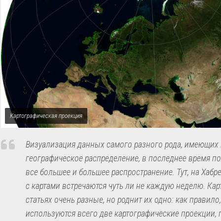
Картографическая проекция
Визуализация данных самого разного рода, имеющих
географическое распределение, в последнее время по
все большее и большее распространение. Тут, на Хабре
с картами встречаются чуть ли не каждую неделю. Кар
статьях очень разные, но роднит их одно: как правило,
используются всего две картографические проекции, 