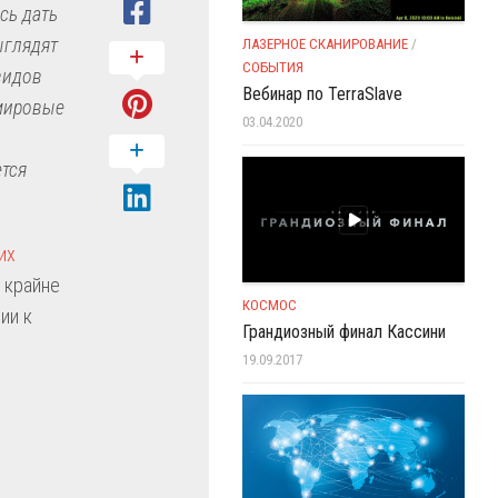
сь дать
ыглядят
ЛАЗЕРНОЕ СКАНИРОВАНИЕ
/
СОБЫТИЯ
видов
Вебинар по TerraSlave
емировые
03.04.2020
ется
их
я крайне
КОСМОС
ии к
Грандиозный финал Кассини
19.09.2017