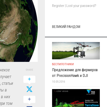
Register
|
Lost your password?
ВЕЛИКИЙ РАНДОМ
БЕСПИЛОТНИКИ
 некое
Предложение для фермеров
SHARE
от PrecisionHawk и DJI
лучает
10.05.2016
, статьи
ты в
 в них
при том