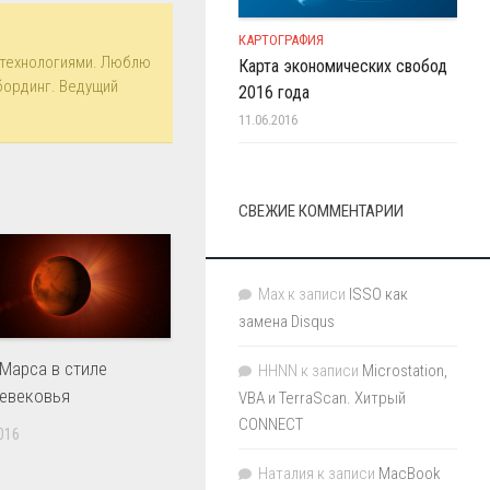
КАРТОГРАФИЯ
технологиями. Люблю
Карта экономических свобод
бординг. Ведущий
2016 года
11.06.2016
СВЕЖИЕ КОММЕНТАРИИ
Max
к записи
ISSO как
замена Disqus
 Марса в стиле
HHNN
к записи
Microstation,
евековья
VBA и TerraScan. Хитрый
CONNECT
016
Наталия
к записи
MacBook