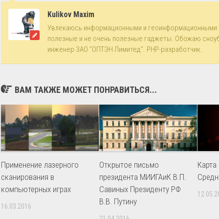
Kulikov Maxim
Увлекаюсь информационными и геоинформационными 
полезные и не очень полезные гаджеты. Обожаю сноу
инженер ЗАО "ОПТЭН Лимитед". PHP-разработчик.
ВАМ ТАКЖЕ МОЖЕТ ПОНРАВИТЬСЯ...
Применение лазерного
Открытое письмо
Карта
сканирования в
президента МИИГАиК В.П.
Средн
компьютерных играх
Савиных Президенту РФ
12.05.2
В.В. Путину
16.03.2016
21.04.2016