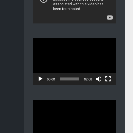
Видеоплеер
00:00
02:08
Видеоплеер