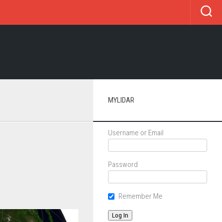
MYLIDAR
Username or Email
м
Password
Remember Me