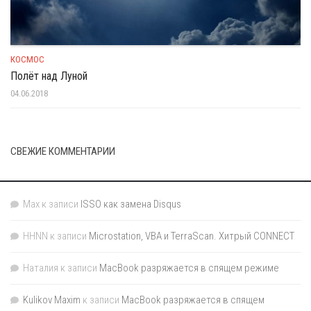
КОСМОС
Полёт над Луной
04.06.2018
СВЕЖИЕ КОММЕНТАРИИ
Max
к записи
ISSO как замена Disqus
HHNN
к записи
Microstation, VBA и TerraScan. Хитрый CONNECT
Наталия
к записи
MacBook разряжается в спящем режиме
Kulikov Maxim
к записи
MacBook разряжается в спящем