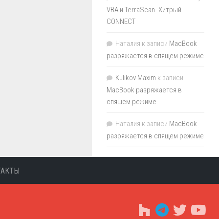
VBA и TerraScan. Хитрый
CONNECT
Наталия
к записи
MacBook
разряжается в спящем режиме
Kulikov Maxim
к записи
MacBook разряжается в
спящем режиме
Наталия
к записи
MacBook
разряжается в спящем режиме
ТАКТЫ