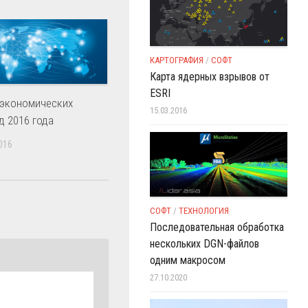
КАРТОГРАФИЯ
/
СОФТ
Карта ядерных взрывов от
ESRI
 экономических
15.03.2016
д 2016 года
016
СОФТ
/
ТЕХНОЛОГИЯ
Последовательная обработка
нескольких DGN-файлов
одним макросом
27.10.2020