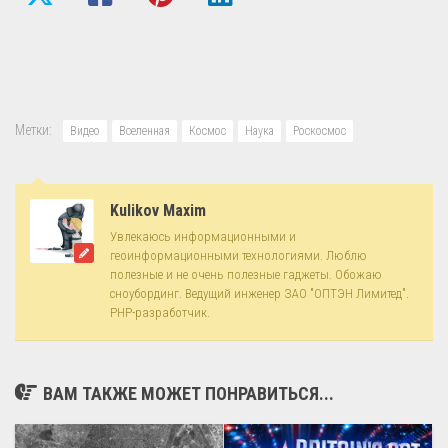
Метки:
Видео
Вселенная
Космос
Наука
Роскосмос
Kulikov Maxim
Увлекаюсь информационными и
геоинформационными технологиями. Люблю
полезные и не очень полезные гаджеты. Обожаю
сноубординг. Ведущий инженер ЗАО "ОПТЭН Лимитед".
PHP-разработчик.
ВАМ ТАКЖЕ МОЖЕТ ПОНРАВИТЬСЯ...