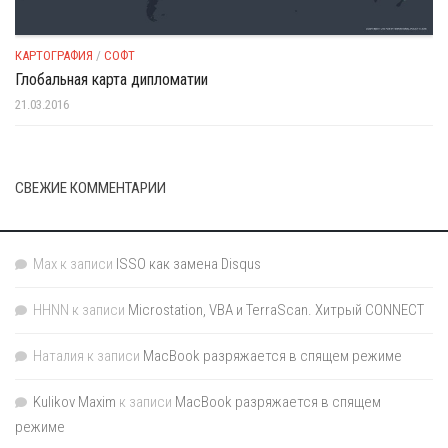
КАРТОГРАФИЯ
/
СОФТ
Глобальная карта дипломатии
21.03.2016
СВЕЖИЕ КОММЕНТАРИИ
Max
к записи
ISSO как замена Disqus
HHNN
к записи
Microstation, VBA и TerraScan. Хитрый CONNECT
Наталия
к записи
MacBook разряжается в спящем режиме
Kulikov Maxim
к записи
MacBook разряжается в спящем
режиме