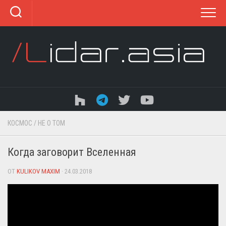
Перейти
к
содержанию
КОСМОС
/
НЕ О ТОМ
Когда заговорит Вселенная
ОТ
KULIKOV MAXIM
· 24.03.2018