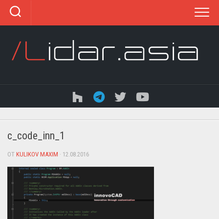
Перейти
к
содержанию
c_code_inn_1
ОТ
KULIKOV MAXIM
· 12.08.2016