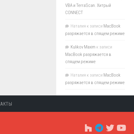
VBA и TerraScan. Хитрый
CONNECT
Наталия
к записи
MacBook
разряжается в спящем режиме
Kulikov Maxim
к записи
MacBook разряжается в
спящем режиме
Наталия
к записи
MacBook
разряжается в спящем режиме
ТАКТЫ