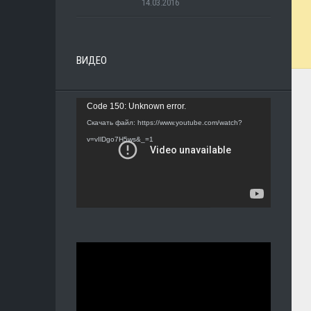
14.03.2016
ВИДЕО
Видеоплеер
Code 150: Unknown error.
Скачать файл: https://www.youtube.com/watch?
v=vIlDgo7H5ws&_=1
Видеоплеер