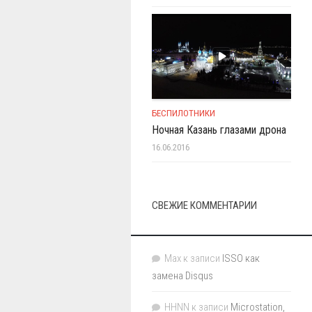
БЕСПИЛОТНИКИ
Ночная Казань глазами дрона
16.06.2016
СВЕЖИЕ КОММЕНТАРИИ
Max
к записи
ISSO как
замена Disqus
HHNN
к записи
Microstation,