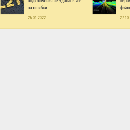
подключения не удалась из-
обра
за ошибки
файл
26.01.2022
27.10