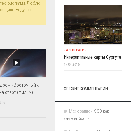
технологиями. Люблю
бординг. Ведущий
КАРТОГРАФИЯ
Интерактивные карты Сургута
17.04.2016
дром «Восточный».
СВЕЖИЕ КОММЕНТАРИИ
на старт (фильм).
016
Max
к записи
ISSO как
замена Disqus