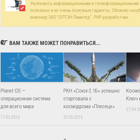
Увлекаюсь информационными и геоинформационными 
полезные и не очень полезные гаджеты. Обожаю сноу
инженер ЗАО "ОПТЭН Лимитед". PHP-разработчик.
ВАМ ТАКЖЕ МОЖЕТ ПОНРАВИТЬСЯ...
Planet OS —
РКН «Союз-2.1Б» успешно
Космо
операционная система
стартовала с
Ключ 
для всего мира
космодрома «Плесецк»
27.04.2
17.03.2016
29.05.2016