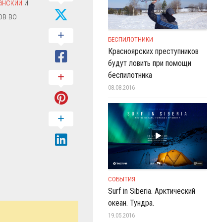
анский
и
ов во
БЕСПИЛОТНИКИ
Красноярских преступников
будут ловить при помощи
беспилотника
08.08.2016
СОБЫТИЯ
Surf in Siberia. Арктический
океан. Тундра.
19.05.2016