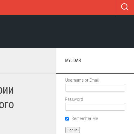
MYLIDAR
Username or Email
рии
Password
ого
Remember Me