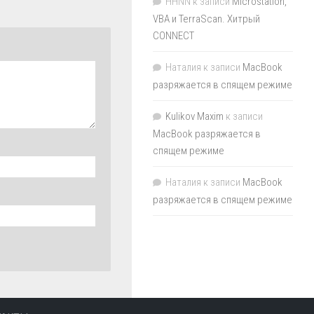
HHNN
к записи
Microstation,
VBA и TerraScan. Хитрый
CONNECT
Наталия
к записи
MacBook
разряжается в спящем режиме
Kulikov Maxim
к записи
MacBook разряжается в
спящем режиме
Наталия
к записи
MacBook
разряжается в спящем режиме