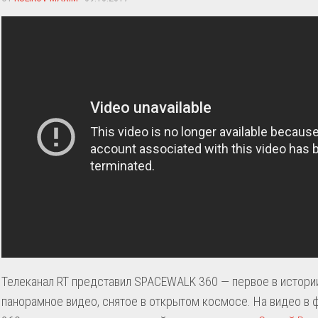
Телеканал RT представил SPACEWALK 360 — первое в истори
панорамное видео, снятое в открытом космосе. На видео в 