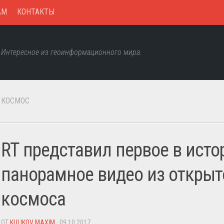
AM
КОНТАКТЫ
Интересное из геоинформационного мира.
КОСМОС
RT представил первое в исто
панорамное видео из открыт
космоса
ОТ
KULIKOV MAXIM
· 09.10.2017