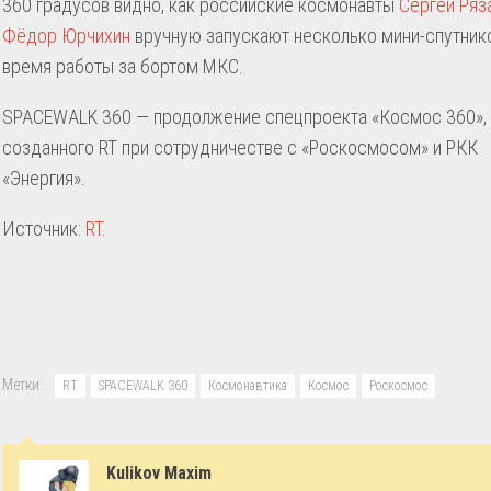
360 градусов видно, как российские космонавты
Сергей Ряз
Фёдор Юрчихин
вручную запускают несколько мини-спутник
время работы за бортом МКС.
SPACEWALK 360 — продолжение спецпроекта «Космос 360»,
созданного RT при сотрудничестве с «Роскосмосом» и РКК
«Энергия».
Источник:
RT
.
Метки:
RT
SPACEWALK 360
Космонавтика
Космос
Роскосмос
Kulikov Maxim